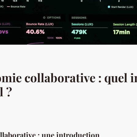
omie collaborative : quel 
l ?
laborative : une introduction