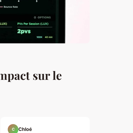
impact sur le
Chloé
C