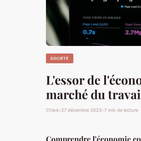
SOCIÉTÉ
L'essor de l'écon
marché du travai
Chloé
•
27 décembre 2023
•
7 min de lecture
Comprendre l’économie col