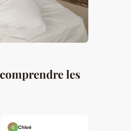
 : comprendre les
Chloé
C