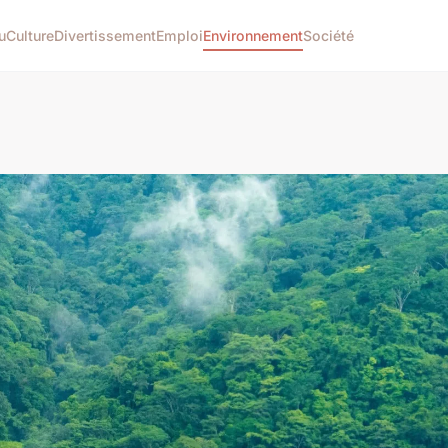
u
Culture
Divertissement
Emploi
Environnement
Société